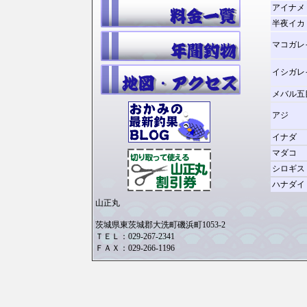
アイナメ
半夜イカ
マコガレ
イシガレ
メバル五
アジ
イナダ
マダコ
シロギス
ハナダイ
山正丸
茨城県東茨城郡大洗町磯浜町1053-2
ＴＥＬ：029-267-2341
ＦＡＸ：029-266-1196