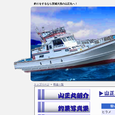
釣りをするなら茨城大洗の山正丸へ！
トップページ
＞
料金一覧
狙
ヒラメ